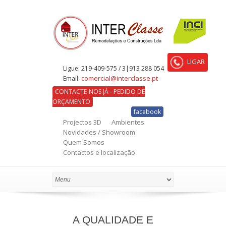
LIGAR
Ligue:
219-409-575 / 3|913 288 054
comercial@interclasse.pt
Email:
CONTACTE-NOS JÁ - PEDIDO DE
ORÇAMENTO
facebook
Projectos 3D
Ambientes
Novidades / Showroom
Quem Somos
Contactos e localização
A QUALIDADE E