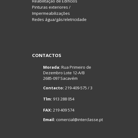
Reabilitação de Edifícios
Pinturas exteriores /
Impermeabilizações
Redes água/gás/eletricidade
CONTACTOS
Morada:
Rua Primeiro de
Dezembro Lote 12-A/B
2685-097 Sacavém
Contacto:
219-409-575 / 3
Tlm:
913 288 054
FAX:
219 409 574
Email:
comercial@interclasse.pt