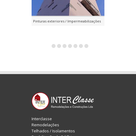
Pinturas exteriores / Impermeabilizações
Telhados / Iso
Interclasse
Remodelações
Telhados / Isolamentos