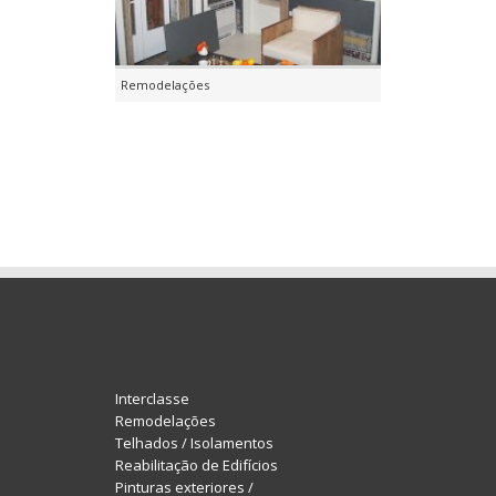
Remodelações
Reabilitação de
Interclasse
Remodelações
Telhados / Isolamentos
Reabilitação de Edifícios
Pinturas exteriores /