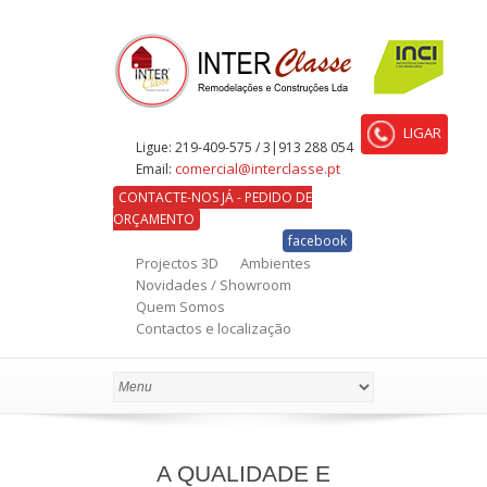
LIGAR
Ligue:
219-409-575 / 3|913 288 054
comercial@interclasse.pt
Email:
CONTACTE-NOS JÁ - PEDIDO DE
ORÇAMENTO
facebook
Projectos 3D
Ambientes
Novidades / Showroom
Quem Somos
Contactos e localização
A QUALIDADE E