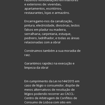
Fazemos remodelações em interiores
e exteriores de: vivendas,
apartamentos, escritórios,
restaurantes, lojas e armazéns.
Encarregamo-nos da canalização,
pintura, electricidade, divisórias, tectos
falsos em pladur ou madeira,
serralharia, carpintaria, estuque,
pedreiro, ladrilhador, e todas as áreas
relacionadas com a obra!
Construimos também a sua moradia de
raiz.
Garantimos rapidez na execução e
limpeza da obra!
Em cumprimento da Lei no144/2015 em
caso de litigio o consumidor, dispõe de
meios alternativos de resolução de
litígios podendo recorrer ao CACCL-
Centro de Arbitragem de Conflitos de
Consumo de Lisboa com sitio em: