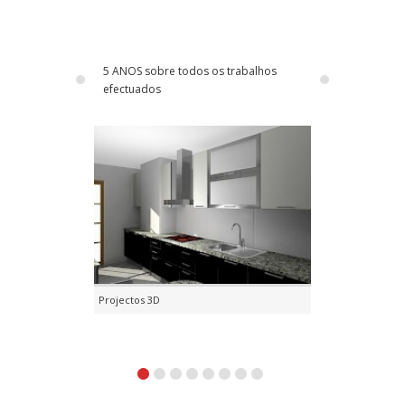
5 ANOS sobre todos os trabalhos
efectuados
Projectos 3D
Pinturas exter