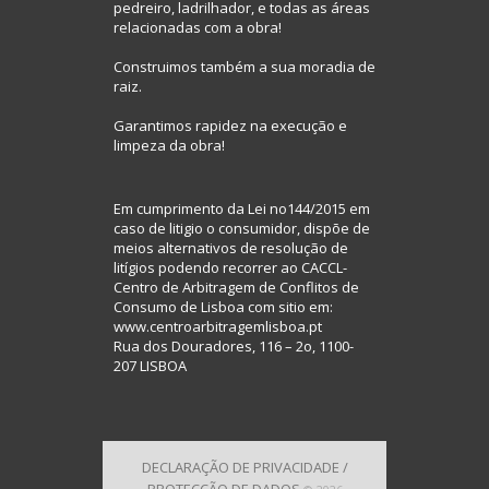
pedreiro, ladrilhador, e todas as áreas
relacionadas com a obra!
Construimos também a sua moradia de
raiz.
Garantimos rapidez na execução e
limpeza da obra!
Em cumprimento da Lei no144/2015 em
caso de litigio o consumidor, dispõe de
meios alternativos de resolução de
litígios podendo recorrer ao CACCL-
Centro de Arbitragem de Conflitos de
Consumo de Lisboa com sitio em:
www.centroarbitragemlisboa.pt
Rua dos Douradores, 116 – 2o, 1100-
207 LISBOA
DECLARAÇÃO DE PRIVACIDADE /