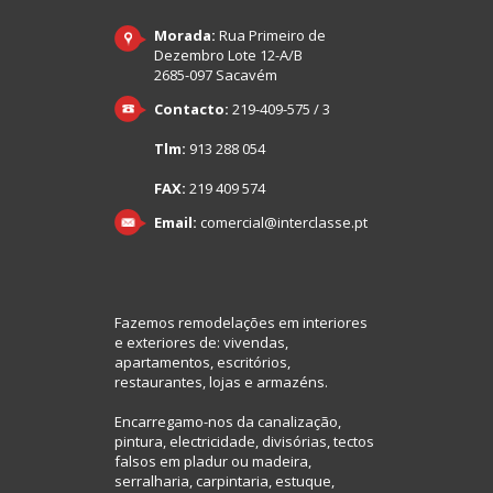
Morada:
Rua Primeiro de
Dezembro Lote 12-A/B
2685-097 Sacavém
Contacto:
219-409-575 / 3
Tlm:
913 288 054
FAX:
219 409 574
Email:
comercial@interclasse.pt
Fazemos remodelações em interiores
e exteriores de: vivendas,
apartamentos, escritórios,
restaurantes, lojas e armazéns.
Encarregamo-nos da canalização,
pintura, electricidade, divisórias, tectos
falsos em pladur ou madeira,
serralharia, carpintaria, estuque,