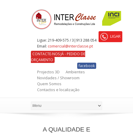
LIGAR
Ligue:
219-409-575 / 3|913 288 054
comercial@interclasse.pt
Email:
CONTACTE-NOS JÁ - PEDIDO DE
ORÇAMENTO
facebook
Projectos 3D
Ambientes
Novidades / Showroom
Quem Somos
Contactos e localização
A QUALIDADE E