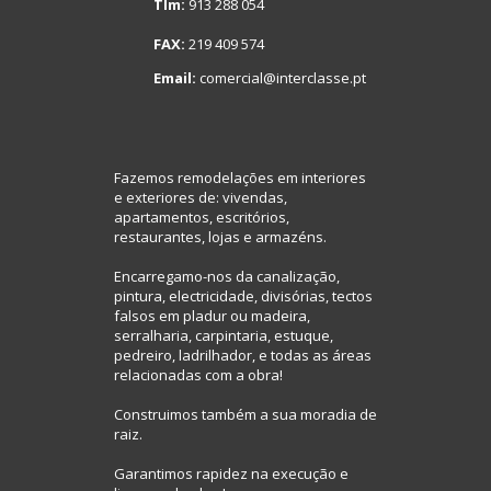
Tlm:
913 288 054
FAX:
219 409 574
Email:
comercial@interclasse.pt
Fazemos remodelações em interiores
e exteriores de: vivendas,
apartamentos, escritórios,
restaurantes, lojas e armazéns.
Encarregamo-nos da canalização,
pintura, electricidade, divisórias, tectos
falsos em pladur ou madeira,
serralharia, carpintaria, estuque,
pedreiro, ladrilhador, e todas as áreas
relacionadas com a obra!
Construimos também a sua moradia de
raiz.
Garantimos rapidez na execução e