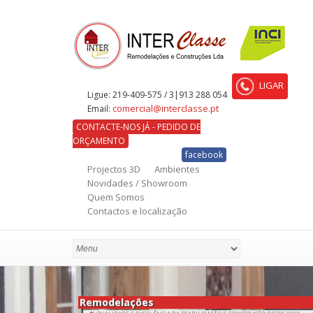
LIGAR
Ligue:
219-409-575 / 3|913 288 054
comercial@interclasse.pt
Email:
CONTACTE-NOS JÁ - PEDIDO DE
ORÇAMENTO
facebook
Projectos 3D
Ambientes
Novidades / Showroom
Quem Somos
Contactos e localização
Remodelações